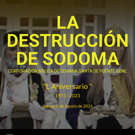
Saltar
al
LA
contenido
DESTRUCCIÓN
DE SODOMA
CORPORACIÓN BIBLICA DE SEMANA SANTA DE PUENTE GENIL
"L Aniversario "
1973 - 2023
Jueves, 6 de Agosto de 2026
Menú