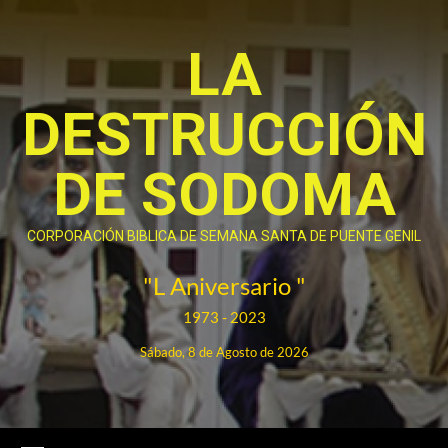
Saltar
al
LA
contenido
DESTRUCCIÓN
DE SODOMA
CORPORACIÓN BIBLICA DE SEMANA SANTA DE PUENTE GENIL
"L Aniversario "
1973 - 2023
Sábado, 8 de Agosto de 2026
Menú