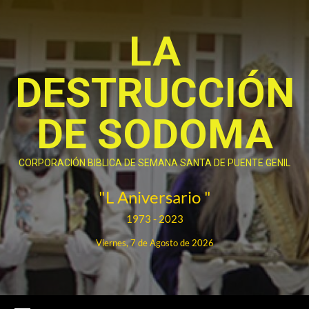
Saltar
al
LA
contenido
DESTRUCCIÓN
DE SODOMA
CORPORACIÓN BIBLICA DE SEMANA SANTA DE PUENTE GENIL
"L Aniversario "
1973 - 2023
Viernes, 7 de Agosto de 2026
Menú