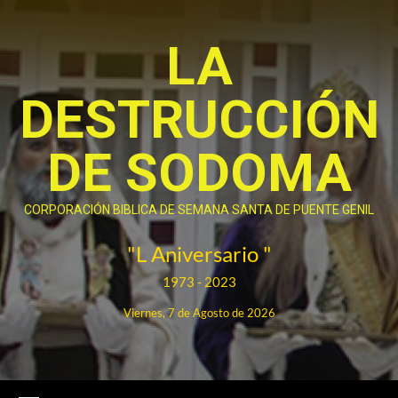
Saltar
al
LA
contenido
DESTRUCCIÓN
DE SODOMA
CORPORACIÓN BIBLICA DE SEMANA SANTA DE PUENTE GENIL
"L Aniversario "
1973 - 2023
Viernes, 7 de Agosto de 2026
Menú