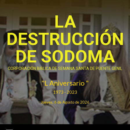
Saltar
al
LA
contenido
DESTRUCCIÓN
DE SODOMA
CORPORACIÓN BIBLICA DE SEMANA SANTA DE PUENTE GENIL
"L Aniversario "
1973 - 2023
Jueves, 6 de Agosto de 2026
Menú