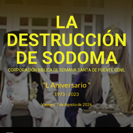
Saltar
al
LA
contenido
DESTRUCCIÓN
DE SODOMA
CORPORACIÓN BIBLICA DE SEMANA SANTA DE PUENTE GENIL
"L Aniversario "
1973 - 2023
Viernes, 7 de Agosto de 2026
Menú