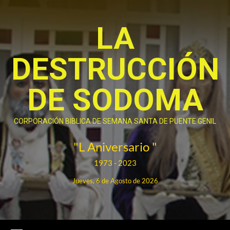
Saltar
al
LA
contenido
DESTRUCCIÓN
DE SODOMA
CORPORACIÓN BIBLICA DE SEMANA SANTA DE PUENTE GENIL
"L Aniversario "
1973 - 2023
Jueves, 6 de Agosto de 2026
Menú