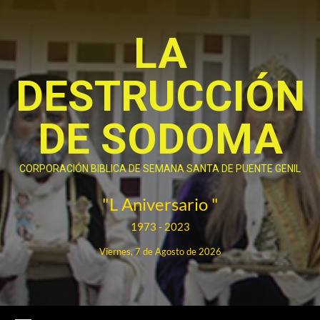
Saltar
al
LA
contenido
DESTRUCCIÓN
DE SODOMA
CORPORACIÓN BIBLICA DE SEMANA SANTA DE PUENTE GENIL
"L Aniversario "
1973 - 2023
Viernes, 7 de Agosto de 2026
Menú