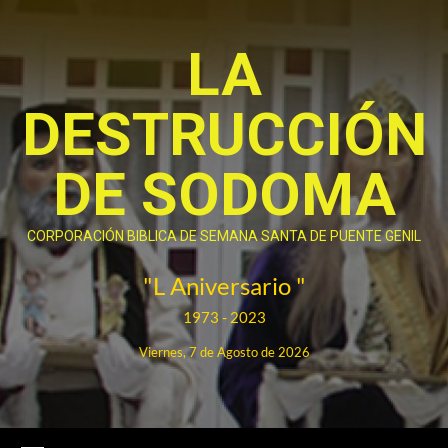
Saltar
al
LA
contenido
DESTRUCCIÓN
DE SODOMA
CORPORACIÓN BIBLICA DE SEMANA SANTA DE PUENTE GENIL
"L Aniversario "
1973 - 2023
Viernes, 7 de Agosto de 2026
Menú