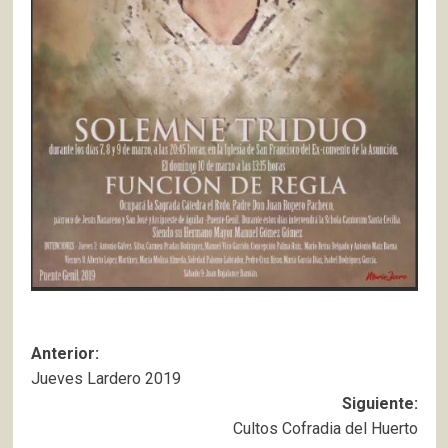
Navegación
Anterior:
Jueves Lardero 2019
de
Siguiente:
entradas
Cultos Cofradia del Huerto