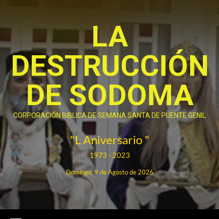
Saltar
al
LA
contenido
DESTRUCCIÓN
DE SODOMA
CORPORACIÓN BIBLICA DE SEMANA SANTA DE PUENTE GENIL
"L Aniversario "
1973 - 2023
Domingo, 9 de Agosto de 2026
Menú