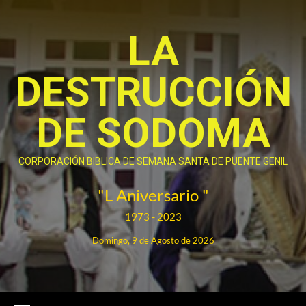
Saltar
al
LA
contenido
DESTRUCCIÓN
DE SODOMA
CORPORACIÓN BIBLICA DE SEMANA SANTA DE PUENTE GENIL
"L Aniversario "
1973 - 2023
Domingo, 9 de Agosto de 2026
Menú