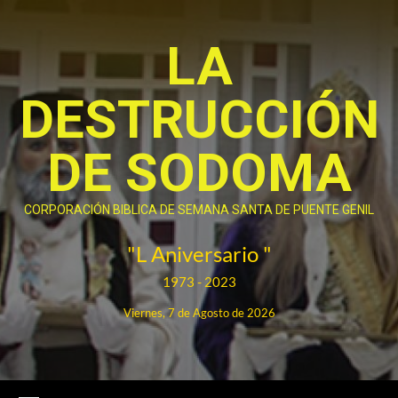
Saltar
al
LA
contenido
DESTRUCCIÓN
DE SODOMA
CORPORACIÓN BIBLICA DE SEMANA SANTA DE PUENTE GENIL
"L Aniversario "
1973 - 2023
Viernes, 7 de Agosto de 2026
Menú