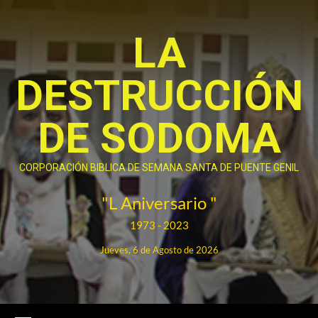
Saltar
al
LA
contenido
DESTRUCCIÓN
DE SODOMA
CORPORACIÓN BIBLICA DE SEMANA SANTA DE PUENTE GENIL
"L Aniversario "
1973 - 2023
Jueves, 6 de Agosto de 2026
Menú