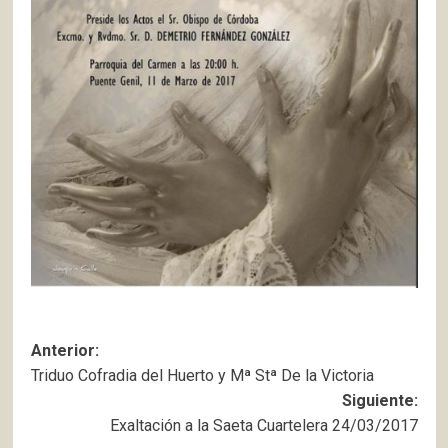
Navegación
Anterior:
Triduo Cofradia del Huerto y Mª Stª De la Victoria
de
Siguiente:
entradas
Exaltación a la Saeta Cuartelera 24/03/2017