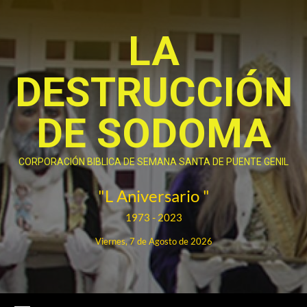
Saltar
al
LA
contenido
DESTRUCCIÓN
DE SODOMA
CORPORACIÓN BIBLICA DE SEMANA SANTA DE PUENTE GENIL
"L Aniversario "
1973 - 2023
Viernes, 7 de Agosto de 2026
Menú