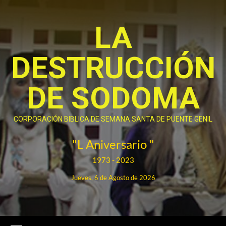
Saltar
al
LA
contenido
DESTRUCCIÓN
DE SODOMA
CORPORACIÓN BIBLICA DE SEMANA SANTA DE PUENTE GENIL
"L Aniversario "
1973 - 2023
Jueves, 6 de Agosto de 2026
Menú