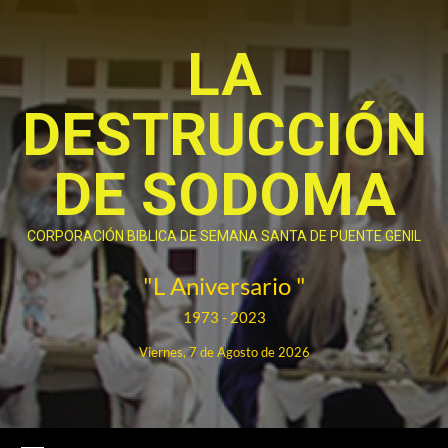
Saltar
al
LA
contenido
DESTRUCCIÓN
DE SODOMA
CORPORACIÓN BIBLICA DE SEMANA SANTA DE PUENTE GENIL
"L Aniversario "
1973 - 2023
Viernes, 7 de Agosto de 2026
Menú