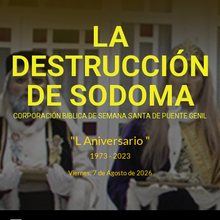
Saltar
al
LA
contenido
DESTRUCCIÓN
DE SODOMA
CORPORACIÓN BIBLICA DE SEMANA SANTA DE PUENTE GENIL
"L Aniversario "
1973 - 2023
Viernes, 7 de Agosto de 2026
Menú