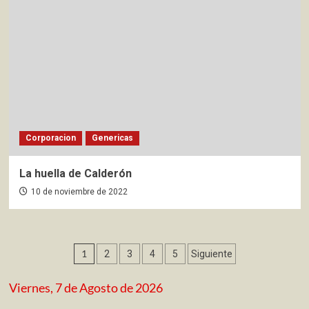
Corporacion
Genericas
La huella de Calderón
10 de noviembre de 2022
Paginación
1
2
3
4
5
Siguiente
de
Viernes, 7 de Agosto de 2026
entradas